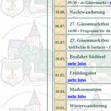
09:30 • ab Gänsemarkt •
Nachtwanderung
10.08.
27. Gänsemarktfest
06.07.
14:00 • Programm für die 
27. Gänsemarktfest 
05.07.
AntiToXin & Surfaces • Ei
Busfahrt Südtirol
20.05.
mehr Infos
Frühlingsfest
01.05.
mehr Infos
Maibaumsetzen
30.04.
mehr Infos
Winterwanderung
19.01.