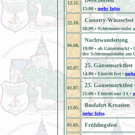
Detscherfest
12.11.
15:00 •
mehr Infos
Country-Winzerfest
22.10.
20:00 • Schlemmerstube
Nachtwanderung
06.08.
19:00 • ab Gänsemarkt • 
der Schlemmerstube am 
25. Gänsemarktfest
02.07.
14:00 • Eintritt frei •
mehr
25. Gänsemarktfest 
01.07.
21:00 • Eintritt nur 3 € •
Busfahrt Kroatien
15.05.
mehr Infos
Frühlingsfest
01.05.