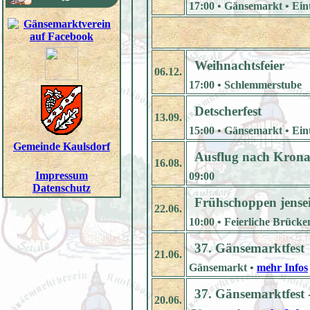
17:00 • Gänsemarkt • Eintr
Weihnachtsfeier
06.12.
17:00 • Schlemmerstube
Detscherfest
13.09.
15:00 • Gänsemarkt • Eintr
Gemeinde Kaulsdorf
Ausflug nach Kron
16.08.
Impressum
09:00
Datenschutz
Frühschoppen jensei
22.06.
10:00 • Feierliche Brück
37. Gänsemarktfest
21.06.
Gänsemarkt •
mehr Infos
37. Gänsemarktfest 
20.06.