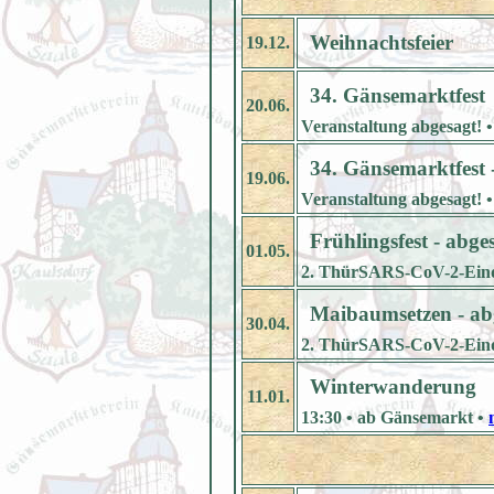
Weihnachtsfeier
19.12.
34. Gänsemarktfest
20.06.
Veranstaltung abgesagt! 
34. Gänsemarktfest 
19.06.
Veranstaltung abgesagt! 
Frühlingsfest - abge
01.05.
2. ThürSARS-CoV-2-Ein
Maibaumsetzen - ab
30.04.
2. ThürSARS-CoV-2-Ein
Winterwanderung
11.01.
13:30 • ab Gänsemarkt •