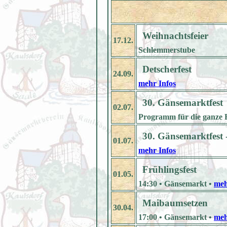
Weihnachtsfeier
17.12.
Schlemmerstube
Detscherfest
24.09.
mehr Infos
30. Gänsemarktfest
02.07.
Programm für die ganze Fa
30. Gänsemarktfest 
01.07.
mehr Infos
Frühlingsfest
01.05.
14:30 • Gänsemarkt •
meh
Maibaumsetzen
30.04.
17:00 • Gänsemarkt •
meh