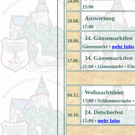
24.09.
15:00
Auswertung
20.08.
17:00
34. Gänsemarktfest
18.06.
Gänsemarkt •
mehr Infos
34. Gänsemarktfest 
17.06.
21:00 • Gänsemarkt • Eintr
Weihnachtsfeier
04.12.
17:00 • Schlemmerstube 
24. Detscherfest
16.10.
15:00 •
mehr Infos