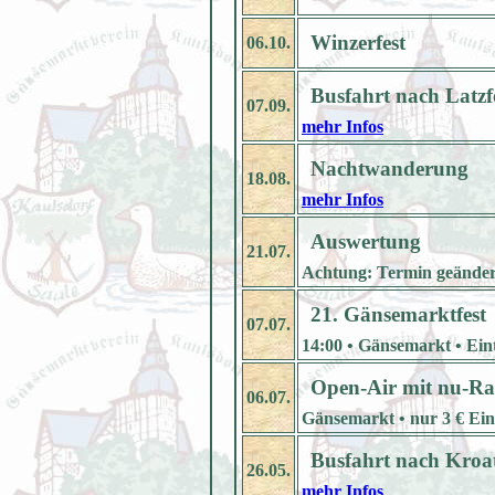
Winzerfest
06.10.
Busfahrt nach Latzf
07.09.
mehr Infos
Nachtwanderung
18.08.
mehr Infos
Auswertung
21.07.
Achtung: Termin geänder
21. Gänsemarktfest
07.07.
14:00 • Gänsemarkt • Eintr
Open-Air mit nu-Ra
06.07.
Gänsemarkt • nur 3 € Eint
Busfahrt nach Kroa
26.05.
mehr Infos