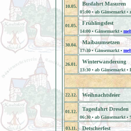
Busfahrt Masuren
10.05.
05:00 • ab Gänsemarkt • 
Frühlingsfest
01.05.
14:00 • Gänsemarkt •
meh
Maibaumsetzen
30.04.
17:30 • Gänsemarkt •
meh
Winterwanderung
26.01.
13:30 • ab Gänsemarkt • 
Weihnachtsfeier
22.12.
Tagesfahrt Dresden
01.12.
06:30 • ab Gänsemarkt • 
Detscherfest
03.11.