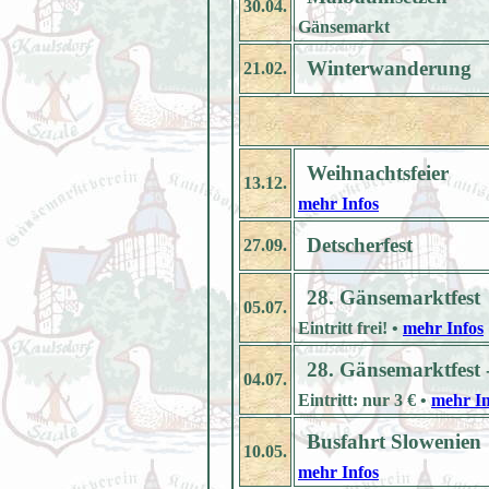
30.04.
Gänsemarkt
Winterwanderung
21.02.
Weihnachtsfeier
13.12.
mehr Infos
Detscherfest
27.09.
28. Gänsemarktfest
05.07.
Eintritt frei! •
mehr Infos
28. Gänsemarktfest 
04.07.
Eintritt: nur 3 € •
mehr In
Busfahrt Slowenien
10.05.
mehr Infos