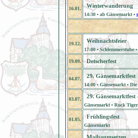
Winterwanderung
16.01.
14:30 • ab Gänsemarkt •
Weihnachtsfeier
19.12.
17:00 • Schlemmerstube •
Detscherfest
19.09.
29. Gänsemarktfest
04.07.
14:00 • Gänsemarkt • Die P
29. Gänsemarktfest 
03.07.
Gänsemarkt • Rock Tigers
Frühlingsfest
01.05.
Gänsemarkt
Maibaumsetzen