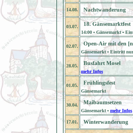
Nachtwanderung
14.08.
18. Gänsemarktfest
03.07.
14:00 • Gänsemarkt • Eintr
Open-Air mit den [
02.07.
Gänsemarkt • Eintritt nur
Busfahrt Mosel
28.05.
mehr Infos
Frühlingsfest
01.05.
Gänsemarkt
Maibaumsetzen
30.04.
Gänsemarkt •
mehr Infos
Winterwanderung
17.01.