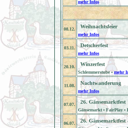
mehr Infos
Weihnachtsfeier
08.12.
mehr Infos
Detscherfest
03.11.
mehr Infos
Winzerfest
20.10.
Schlemmerstube •
mehr I
Nachtwanderung
11.08.
mehr Infos
26. Gänsemarktfest
07.07.
Gänsemarkt • FairPlay • Ei
26. Gänsemarktfest 
06.07.