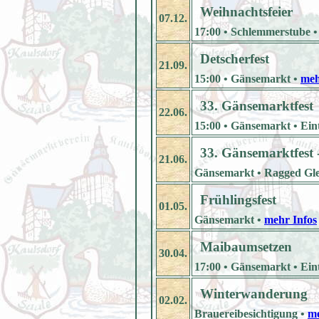
Weihnachtsfeier
07.12.
17:00 • Schlemmerstube 
Detscherfest
21.09.
15:00 • Gänsemarkt •
meh
33. Gänsemarktfest
22.06.
15:00 • Gänsemarkt • Eintr
33. Gänsemarktfest 
21.06.
Gänsemarkt • Ragged Glee 
Frühlingsfest
01.05.
Gänsemarkt •
mehr Infos
Maibaumsetzen
30.04.
17:00 • Gänsemarkt • Eintr
Winterwanderung
02.02.
Brauereibesichtigung •
me