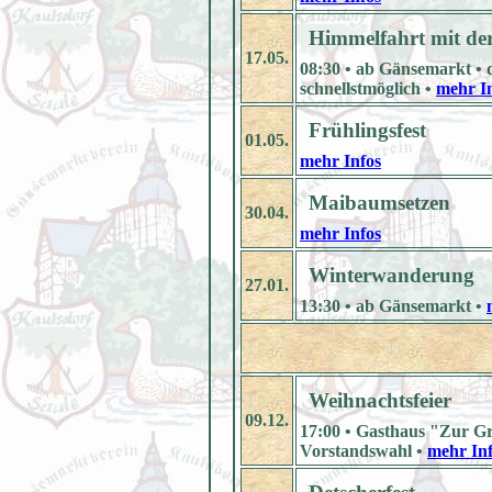
Himmelfahrt mit de
17.05.
08:30 • ab Gänsemarkt • 
schnellstmöglich •
mehr I
Frühlingsfest
01.05.
mehr Infos
Maibaumsetzen
30.04.
mehr Infos
Winterwanderung
27.01.
13:30 • ab Gänsemarkt •
Weihnachtsfeier
09.12.
17:00 • Gasthaus "Zur Gr
Vorstandswahl •
mehr In