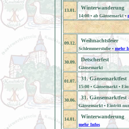
Winterwanderung
13.01.
14:00 • ab Gänsemarkt •
Weihnachtsfeier
09.12.
Schlemmerstube •
mehr I
Detscherfest
30.09.
Gänsemarkt
31. Gänsemarktfest
01.07.
15:00 • Gänsemarkt • Eintr
31. Gänsemarktfest 
30.06.
Gänsemarkt • Eintritt nur
Winterwanderung
14.01.
mehr Infos