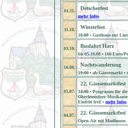
Detscherfest
01.11.
mehr Infos
Winzerfest
11.10.
18:00 • Gasthaus zur Lind
Busfahrt Harz
03.10.
bis 05.10.08 • 160 Euro/P
Nachtwanderung
16.08.
19:00 • ab Gänsemarkt •
22. Gänsemarktfest
05.07.
14:00 • Programm für die
Oberlemnitzer Musikante
Eintritt frei! •
mehr Infos
22. Gänsemarktfest
04.07.
Open-Air mit Madhouse. Ei