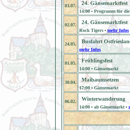
24. Gänsemarktfest
03.07.
14:00 • Programm für die g
24. Gänsemarktfest
02.07.
Rock Tigers •
mehr Infos
Busfahrt Ostfriesla
24.05.
mehr Infos
Frühlingsfest
01.05.
14:00 • Gänsemarkt
Maibaumsetzen
30.04.
17:00 • Gänsemarkt
Winterwanderung
06.02.
14:00 • ab Gänsemarkt •