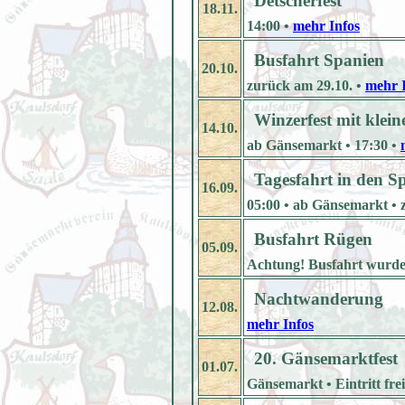
Detscherfest
18.11.
14:00 •
mehr Infos
Busfahrt Spanien
20.10.
zurück am 29.10. •
mehr 
Winzerfest mit klei
14.10.
ab Gänsemarkt • 17:30 •
Tagesfahrt in den S
16.09.
05:00 • ab Gänsemarkt • 
Busfahrt Rügen
05.09.
Achtung! Busfahrt wurde 
Nachtwanderung
12.08.
mehr Infos
20. Gänsemarktfest
01.07.
Gänsemarkt • Eintritt frei