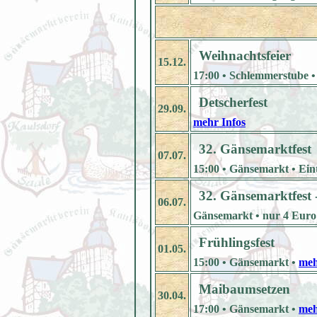
Weihnachtsfeier
15.12.
17:00 • Schlemmerstube • E
Detscherfest
29.09.
mehr Infos
32. Gänsemarktfest
07.07.
15:00 • Gänsemarkt • Eintr
32. Gänsemarktfest 
06.07.
Gänsemarkt • nur 4 Euro 
Frühlingsfest
01.05.
15:00 • Gänsemarkt •
meh
Maibaumsetzen
30.04.
17:00 • Gänsemarkt •
meh