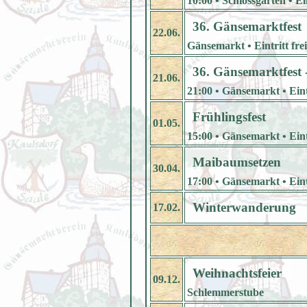
10:00 • Schlossgarten • Ein
36. Gänsemarktfest
22.06.
Gänsemarkt • Eintritt fre
36. Gänsemarktfest 
21.06.
21:00 • Gänsemarkt • Eint
Frühlingsfest
01.05.
15:00 • Gänsemarkt • Eintr
Maibaumsetzen
30.04.
17:00 • Gänsemarkt • Eintr
Winterwanderung
17.02.
Weihnachtsfeier
09.12.
Schlemmerstube