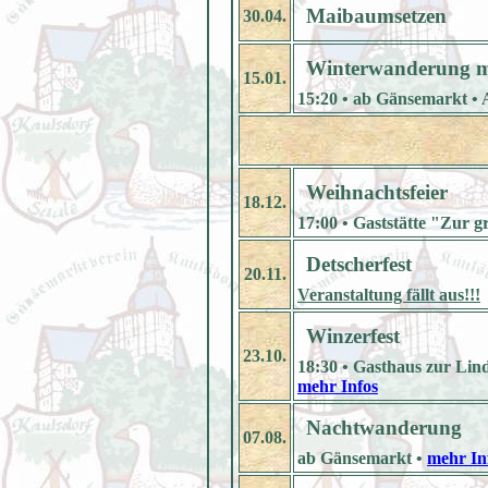
Maibaumsetzen
30.04.
Winterwanderung mi
15.01.
15:20 • ab Gänsemarkt • 
Weihnachtsfeier
18.12.
17:00 • Gaststätte "Zur g
Detscherfest
20.11.
Veranstaltung fällt aus!!!
Winzerfest
23.10.
18:30 • Gasthaus zur Lind
mehr Infos
Nachtwanderung
07.08.
ab Gänsemarkt •
mehr In