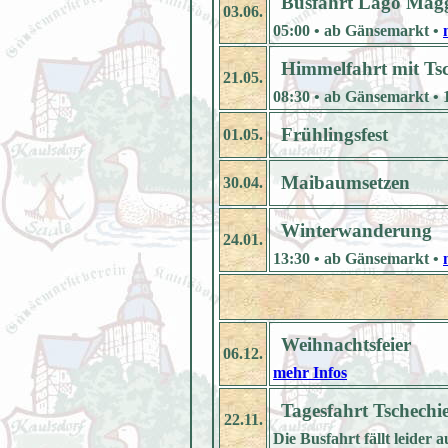
Busfahrt Lago Magg
03.06.
05:00 • ab Gänsemarkt •
Himmelfahrt mit Ts
21.05.
08:30 • ab Gänsemarkt • 
Frühlingsfest
01.05.
Maibaumsetzen
30.04.
Winterwanderung
24.01.
13:30 • ab Gänsemarkt •
Weihnachtsfeier
06.12.
mehr Infos
Tagesfahrt Tschechi
22.11.
Die Busfahrt fällt leider a