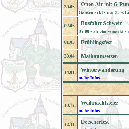
Open Air mit G-Pun
30.06.
Gänsemarkt • nur 3,- € Ei
Busfahrt Schweiz
02.06.
05:00 • ab Gänsemarkt •
Frühlingsfest
01.05.
Maibaumsetzen
30.04.
Winterwanderung
14.01.
mehr Infos
Weihnachtsfeier
10.12.
mehr Infos
Detscherfest
12.11.