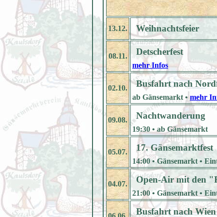
Weihnachtsfeier
13.12.
Detscherfest
08.11.
mehr Infos
Busfahrt nach Nordf
02.10.
ab Gänsemarkt •
mehr In
Nachtwanderung
09.08.
19:30 • ab Gänsemarkt
17. Gänsemarktfest
05.07.
14:00 • Gänsemarkt • Eintr
Open-Air mit den "
04.07.
21:00 • Gänsemarkt • Eintr
Busfahrt nach Wien
06.06.