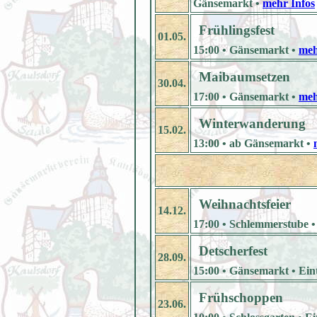
Gänsemarkt •
mehr Infos
Frühlingsfest
01.05.
15:00 • Gänsemarkt •
meh
Maibaumsetzen
30.04.
17:00 • Gänsemarkt •
meh
Winterwanderung
15.02.
13:00 • ab Gänsemarkt •
Weihnachtsfeier
14.12.
17:00 • Schlemmerstube 
Detscherfest
28.09.
15:00 • Gänsemarkt • Eintr
Frühschoppen
23.06.