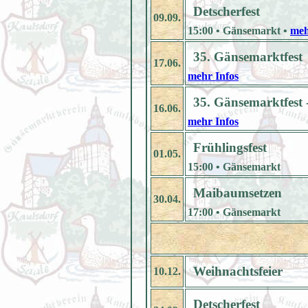
Detscherfest
09.09.
15:00 • Gänsemarkt •
meh
35. Gänsemarktfest
17.06.
mehr Infos
35. Gänsemarktfest 
16.06.
mehr Infos
Frühlingsfest
01.05.
15:00 • Gänsemarkt
Maibaumsetzen
30.04.
17:00 • Gänsemarkt
Weihnachtsfeier
10.12.
Detscherfest