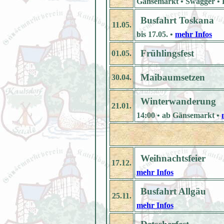
Gänsemarkt • Swagger • Ei
Busfahrt Toskana
11.05.
bis 17.05. •
mehr Infos
Frühlingsfest
01.05.
Maibaumsetzen
30.04.
Winterwanderung
21.01.
14:00 • ab Gänsemarkt •
Weihnachtsfeier
17.12.
mehr Infos
Busfahrt Allgäu
25.11.
mehr Infos