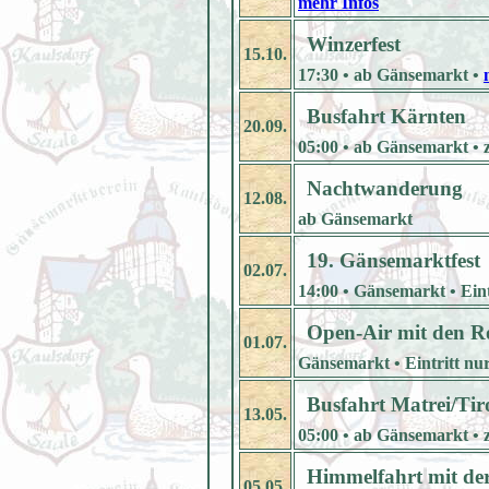
mehr Infos
Winzerfest
15.10.
17:30 • ab Gänsemarkt •
Busfahrt Kärnten
20.09.
05:00 • ab Gänsemarkt • 
Nachtwanderung
12.08.
ab Gänsemarkt
19. Gänsemarktfest
02.07.
14:00 • Gänsemarkt • Eintr
Open-Air mit den R
01.07.
Gänsemarkt • Eintritt nur
Busfahrt Matrei/Tir
13.05.
05:00 • ab Gänsemarkt • 
Himmelfahrt mit de
05.05.