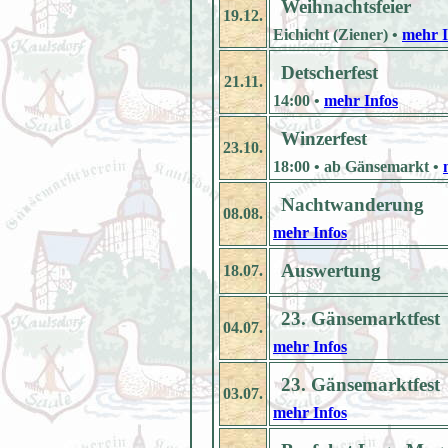
Weihnachtsfeier
19.12.
Eichicht (Ziener) •
mehr I
Detscherfest
21.11.
14:00 •
mehr Infos
Winzerfest
23.10.
18:00 • ab Gänsemarkt •
Nachtwanderung
08.08.
mehr Infos
Auswertung
18.07.
23. Gänsemarktfest
04.07.
mehr Infos
23. Gänsemarktfest
03.07.
mehr Infos