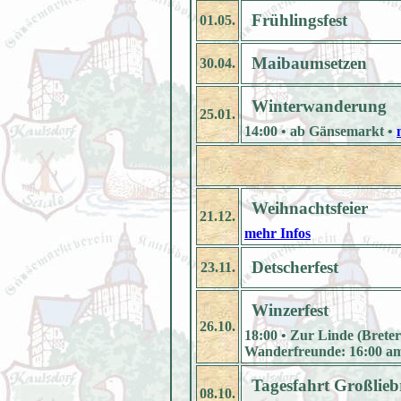
Frühlingsfest
01.05.
Maibaumsetzen
30.04.
Winterwanderung
25.01.
14:00 • ab Gänsemarkt •
Weihnachtsfeier
21.12.
mehr Infos
Detscherfest
23.11.
Winzerfest
26.10.
18:00 • Zur Linde (Brete
Wanderfreunde: 16:00 a
Tagesfahrt Großlieb
08.10.