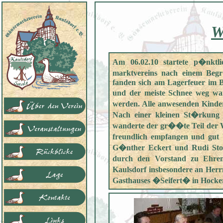
W
Am 06.02.10 startete p�nktl
marktvereins nach einem Be
fanden sich am Lagerfeuer im B
und der meiste Schnee weg wa
werden. Alle anwesenden Kinde
Nach einer kleinen St�rkung
wanderte der gr��te Teil der
freundlich empfangen und gut b
G�nther Eckert und Rudi Sto
durch den Vorstand zu Ehren
Kaulsdorf insbesondere an Her
Gasthauses �Seifert� in Hock