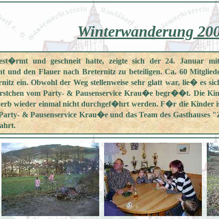
Winterwanderung 20
t�rmt und geschneit hatte, zeigte sich der 24. Januar mi
und den Flauer nach Breternitz zu beteiligen. Ca. 60 Mitglie
rnitz ein. Obwohl der Weg stellenweise sehr glatt war, lie� es
stchen vom Party- & Pausenservice Krau�e begr��t. Die Kinde
b wieder einmal nicht durchgef�hrt werden. F�r die Kinder ist
Party- & Pausenservice Krau�e und das Team des Gasthauses "Z
ahrt.