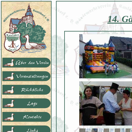
14. Gä